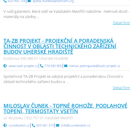
603 995 754
kysela.marketa@seznam.cz
V naší galanterii, která sídlí ve Valašském Meziříčí nabízíme : metrové zboží -
materiály na závěsy ...
Detail firm
TA-ZB PROJEKT - PROJEKČNÍ A PORADENSKÁ
ČINNOST V OBLASTI TECHNICKÉHO ZAŘÍZENÍ
BUDOV UHERSKÉ HRADIŠTĚ
Kollárova 545 686 01 Uherské Hradiště
www.tazb-projekt.cz
774 930 905
roman.pietropaolo@tazb-projekt.cz
Společnost TA-ZB Projekt se zabývá projekční a poradenskou činností v
oblasti technického zařízení budov a ...
Detail firm
MILOSLAV ČUNEK - TOPNÉ ROHOŽE, PODLAHOVÉ
TOPENÍ, TERMOSTATY VSETÍN
ul. 40 pluku 1352 757 01 Valašské Meziříčí
cunekvsetin.cz
603 561 373
info@cunekvsetin.cz