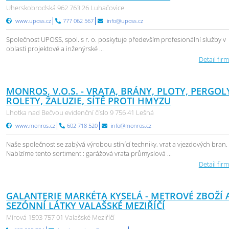
Uherskobrodská 962 763 26 Luhačovice
www.uposs.cz
777 062 567
info@uposs.cz
Společnost UPOSS, spol. s r. o. poskytuje především profesionální služby v
oblasti projektové a inženýrské ...
Detail firm
MONROS, V.O.S. - VRATA, BRÁNY, PLOTY, PERGOL
ROLETY, ŽALUZIE, SÍTĚ PROTI HMYZU
Lhotka nad Bečvou evidenční číslo 9 756 41 Lešná
www.monros.cz
602 718 520
info@monros.cz
Naše společnost se zabývá výrobou stínící techniky, vrat a vjezdových bran.
Nabízíme tento sortiment : garážová vrata průmyslová ...
Detail firm
GALANTERIE MARKÉTA KYSELÁ - METROVÉ ZBOŽÍ 
SEZÓNNÍ LÁTKY VALAŠSKÉ MEZIŘÍČÍ
Mírová 1593 757 01 Valašské Meziříčí