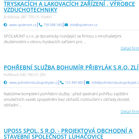
TRYSKACÍCH A LAKOVACÍCH ZAŘÍZENÍ , VÝROBCE
VZDUCHOTECHNIKY
Jiráskova 381 755 01 Vsetín
www.spolmont.cz
739 088 545
info@spolmont.cz
SPOLMONT s.r.o. je dynamicky rozvíjející se firmou s mnohaletými
zkušenostmi v oboru tryskacích zařízení pro ...
Detail firm
POHŘEBNÍ SLUŽBA BOHUMÍR PŘIBYLÁK S.R.O. ZL
Kvítková 540 760 01 Zlín
www.pohrebnisluzbapribylak.cz
723 490 883
info@pohrebnisluzbapribylak.c
Nabízíme kompletní pohřební služby : před sjednání pohřbu zajištění
smutečních vazeb zpopelnění bez obřadů rozloučení s obřady (kostel,
obřadní ...
Detail firm
UPOSS SPOL. S R.O. - PROJEKTOVÁ OBCHODNÍ A
STAVEBNÍ SPOLEČNOST LUHAČOVICE