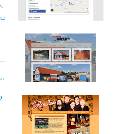
y,
y >
y >
O