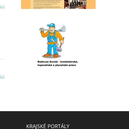
y >
y >
KRAJSKÉ PORTÁLY