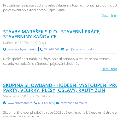
Provádíme realizace podlahového vytápění a topných rohoží pro domy, byt
polyfunkční objekty či hotely. Zajišťujeme ...
Detail firm
STAVBY MARÁŠEK S.R.O - STAVEBNÍ PRÁCE,
STAVEBNINY KAŇOVICE
Kaňovice 112 763 41 Kaňovice
www.stavbymarasek.cz
604 670 568
pm@stavbymarasek.cz
Naše společnost nabízí služby v oblasti přípravy a realizace pozemních
staveb, konzultačních činností, půjčování drobné ...
Detail firm
SKUPINA SHOWBAND - HUDEBNÍ VYSTOUPENÍ PR
PÁRTY, VEČÍRKY, PLESY, OSLAVY, RAUTY ZLÍN
Stará cesta 659 Štípa 763 14 Zlín
www.showband.cz
604 121 845
showband@email.cz
Skupinu Showband založil v roce 2002 zpěvák, hráč na klávesové nástroje a