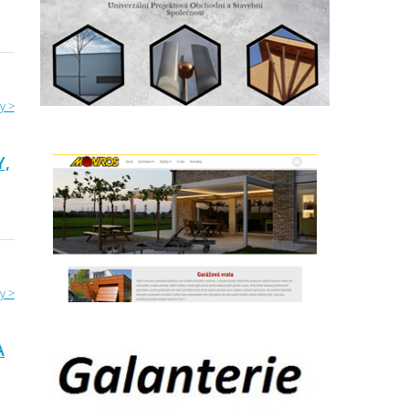
y >
Y,
y >
A