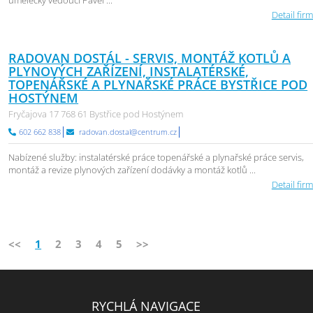
umělecký vedoucí Pavel ...
Detail firm
RADOVAN DOSTÁL - SERVIS, MONTÁŽ KOTLŮ A
PLYNOVÝCH ZAŘÍZENÍ, INSTALATÉRSKÉ,
TOPENÁŘSKÉ A PLYNAŘSKÉ PRÁCE BYSTŘICE POD
HOSTÝNEM
Fryčajova 17 768 61 Bystřice pod Hostýnem
602 662 838
radovan.dostal@centrum.cz
Nabízené služby: instalatérské práce topenářské a plynařské práce servis,
montáž a revize plynových zařízení dodávky a montáž kotlů ...
Detail firm
<<
1
2
3
4
5
>>
RYCHLÁ NAVIGACE