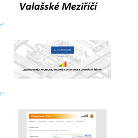
y >
y >