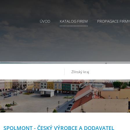
ÚVOD
KATALOG FIREM
PROPAGACE FIRMY
SPOLMONT - ČESKÝ VÝROBCE A DODAVATEL