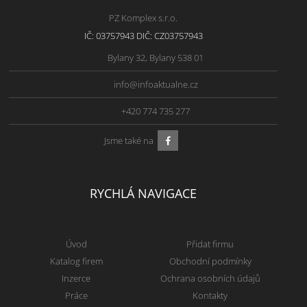
PZ Komplex s.r.o.
IČ: 03757943 DIČ: CZ03757943
Bylany 32, Bylany 538 01
info@infoaktualne.cz
+420 774 735 277
Jsme také na
RYCHLÁ NAVIGACE
Úvod
Přidat firmu
Katalog firem
Obchodní podmínky
Inzerce
Ochrana osobních údajů
Práce
Kontakty