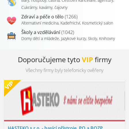
Bary, hospody, casina
,
Cestovní kanceláře, agentury
,
Cukrárny, kavárny, čajovny
Zdraví a péče o tělo
(1266)
Alternativní medicína
,
Kadeřnictví
,
Kosmetický salon
Školy a vzdělávání
(1042)
Domy dětí a mládeže
,
Jazykové kurzy, školy
,
Knihovny
Doporučujeme tyto
VIP
firmy
Všechny firmy byly telefonicky ověřeny
HASTEKO s.r.o. - hasící přístroje, PO a BOZP