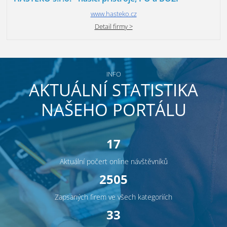
www.hasteko.cz
Detail firmy >
INFO
AKTUÁLNÍ STATISTIKA
NAŠEHO PORTÁLU
17
Aktuální počert online návštěvníků
2505
Zapsaných firem ve všech kategoriích
33