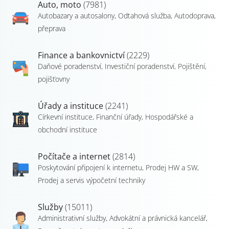
Auto, moto
(7981)
Autobazary a autosalony
,
Odtahová služba
,
Autodoprava,
přeprava
Finance a bankovnictví
(2229)
Daňové poradenství
,
Investiční poradenství
,
Pojištění,
pojišťovny
Úřady a instituce
(2241)
Církevní instituce
,
Finanční úřady
,
Hospodářské a
obchodní instituce
Počítače a internet
(2814)
Poskytování připojení k internetu
,
Prodej HW a SW
,
Prodej a servis výpočetní techniky
Služby
(15011)
Administrativní služby
,
Advokátní a právnická kancelář
,