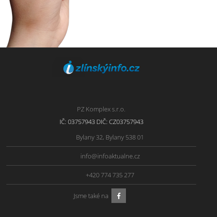
PZ Komplex s.r.o.
IČ: 03757943 DIČ: CZ03757943
Bylany 32, Bylany 538 01
info@infoaktualne.cz
+420 774 735 277
Jsme také na