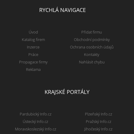
RYCHLÁ NAVIGACE
Úvod
Přidat firmu
Katalog firem
Obchodní podmínky
Inzerce
Ochrana osobních údajů
Práce
Kontakty
Propagace firmy
Nahlásit chybu
Reklama
KRAJSKÉ PORTÁLY
Pardubický Info.cz
Plzeňský Info.cz
Ústecký Info.cz
Pražský Info.cz
Moravskoslezský Info.cz
Jihočeský Info.cz