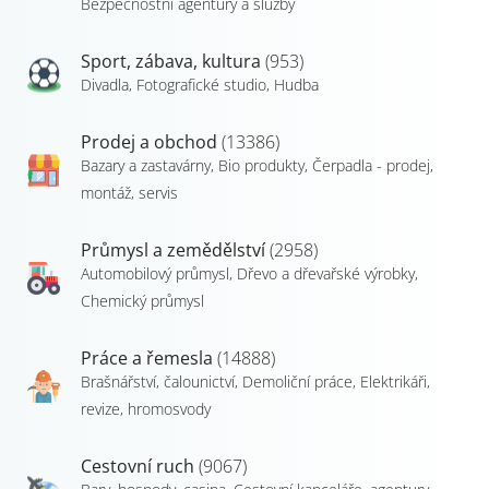
Bezpečnostní agentury a služby
Sport, zábava, kultura
(953)
Divadla
,
Fotografické studio
,
Hudba
Prodej a obchod
(13386)
Bazary a zastavárny
,
Bio produkty
,
Čerpadla - prodej,
montáž, servis
Průmysl a zemědělství
(2958)
Automobilový průmysl
,
Dřevo a dřevařské výrobky
,
Chemický průmysl
Práce a řemesla
(14888)
Brašnářství, čalounictví
,
Demoliční práce
,
Elektrikáři,
revize, hromosvody
Cestovní ruch
(9067)