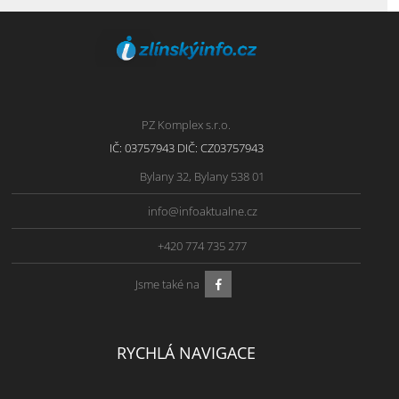
PZ Komplex s.r.o.
IČ: 03757943 DIČ: CZ03757943
Bylany 32, Bylany 538 01
info@infoaktualne.cz
+420 774 735 277
Jsme také na
RYCHLÁ NAVIGACE