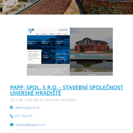
PAPP, SPOL. S R.O. - STAVEBNÍ SPOLEČNOST
UHERSKÉ HRADIŠTĚ
Za Tratí 1154 686 01 Uherské Hradiště 1
www.pappuh.cz
777 756 077
sispera@pappuh.cz