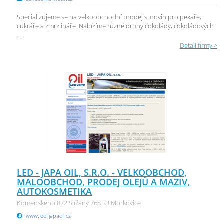
Specializujeme se na velkoobchodní prodej surovin pro pekaře,
cukráře a zmrzlináře. Nabízíme různé druhy čokolády, čokoládových
...
Detail firmy >
LED - JAPA OIL, S.R.O. - VELKOOBCHOD,
MALOOBCHOD, PRODEJ OLEJŮ A MAZIV,
AUTOKOSMETIKA
Komenského 872 Slížany 768 33 Morkovice
www.led-japaoil.cz