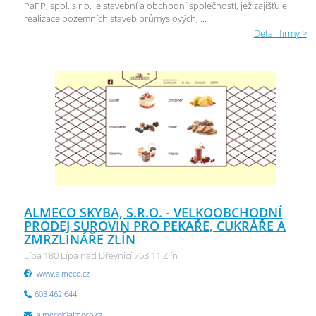
PaPP, spol. s r.o. je stavební a obchodní společností, jež zajišťuje
realizace pozemních staveb průmyslových, ...
Detail firmy >
ALMECO SKYBA, S.R.O. - VELKOOBCHODNÍ
PRODEJ SUROVIN PRO PEKAŘE, CUKRÁŘE A
ZMRZLINÁŘE ZLÍN
Lípa 180 Lípa nad Dřevnicí 763 11 Zlín
www.almeco.cz
603 462 644
almeco@almeco.cz