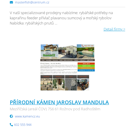
masterfish@centrum.cz
V naší specializované prodejny nabízíme: rybářské potřeby na
kaprařinu feeder přívlač plavanou sumcový a mořský rybolov
Nabídka: rybářských prutů ...
Detail firmy >
PŘÍRODNÍ KÁMEN JAROSLAV MANDULA
Meziříčská (areál ČOV) 756 61 Rožnov pod Radhoštěm
www.kamencz.eu
602 555 944