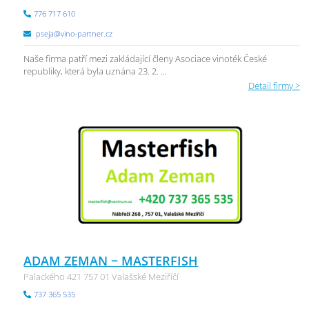
776 717 610
pseja@vino-partner.cz
Naše firma patří mezi zakládající členy Asociace vinoték České
republiky, která byla uznána 23. 2. ...
Detail firmy >
ADAM ZEMAN − MASTERFISH
Palackého 421 757 01 Valašské Meziříčí
737 365 535