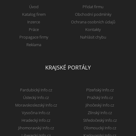
Úvod
Přidat firmu
Katalog firem
Obchodní podmínky
Inzerce
Ochrana osobních údajů
Práce
Kontakty
Propagace firmy
Nahlásit chybu
Reklama
KRAJSKÉ PORTÁLY
Pardubický Info.cz
Plzeňský Info.cz
Ústecký Info.cz
Pražský Info.cz
Moravskoslezský Info.cz
Jihočeský Info.cz
Vysočina Info.cz
Zlínský Info.cz
Hradecký Info.cz
Středočeský Info.cz
Jihomoravský Info.cz
Olomoucký Info.cz
Liberecký Info.cz
Karlovarský Info.cz