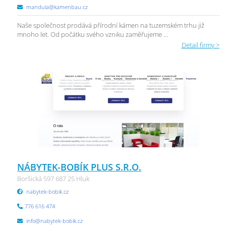
mandula@kamenbau.cz
Naše společnost prodává přírodní kámen na tuzemském trhu již
mnoho let. Od počátku svého vzniku zaměřujeme ...
Detail firmy >
NÁBYTEK-BOBÍK PLUS S.R.O.
Boršická 597 687 25 Hluk
nabytek-bobik.cz
776 616 474
info@nabytek-bobik.cz