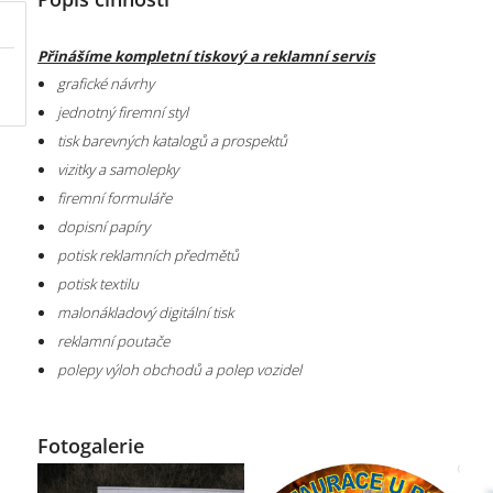
Přinášíme kompletní tiskový a reklamní servis
grafické návrhy
jednotný firemní styl
tisk barevných katalogů a prospektů
vizitky a samolepky
firemní formuláře
dopisní papíry
potisk reklamních předmětů
potisk textilu
malonákladový digitální tisk
reklamní poutače
polepy výloh obchodů a polep vozidel
Fotogalerie