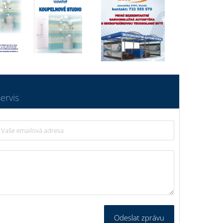
ervis
Odeslat zprávu