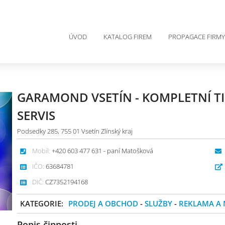
ÚVOD
KATALOG FIREM
PROPAGACE FIRMY
GARAMOND VSETÍN - KOMPLETNÍ T
SERVIS
Podsedky 285, 755 01 Vsetín Zlínský kraj
Mobil:
+420 603 477 631 - paní Matošková
IČO:
63684781
DIČ:
CZ7352194168
KATEGORIE:
PRODEJ A OBCHOD
-
SLUŽBY
-
REKLAMA A
Popis činnosti