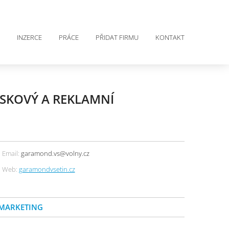
INZERCE
PRÁCE
PŘIDAT FIRMU
KONTAKT
ISKOVÝ A REKLAMNÍ
Email:
garamond.vs@volny.cz
Web:
garamondvsetin.cz
 MARKETING