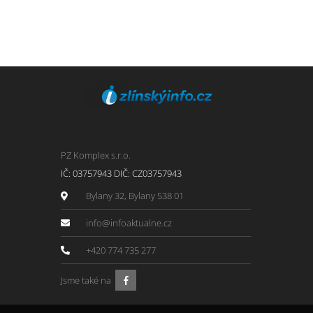
PZ Komplex s.r.o.
IČ: 03757943 DIČ: CZ03757943
Bylany 32, Bylany 538 01
info@infoaktualne.cz
+420 774 735 277
Jsme také na