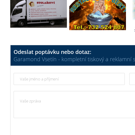
Odeslat poptávku nebo dotaz:
Garamond Vsetín - kompletní tiskový a reklamní s