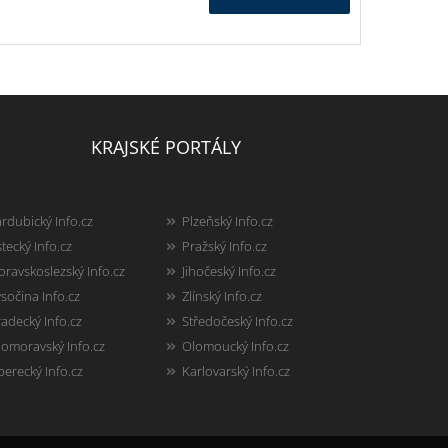
KRAJSKÉ PORTÁLY
rdubický Info.cz
Plzeňský Info.cz
tecký Info.cz
Pražský Info.cz
ravskoslezský Info.cz
Jihočeský Info.cz
sočina Info.cz
Zlínský Info.cz
adecký Info.cz
Středočeský Info.cz
homoravský Info.cz
Olomoucký Info.cz
berecký Info.cz
Karlovarský Info.cz