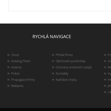
RYCHLÁ NAVIGACE
Úvod
Přidat firmu
Pa
Katalog firem
Obchodní podmínky
Ús
Inzerce
Ochrana osobních údajů
Mo
Práce
Kontakty
Vy
Propagace firmy
Nahlásit chybu
Hr
Reklama
Ji
Li